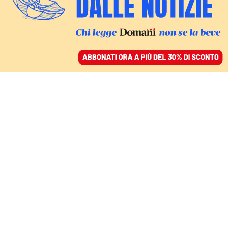
ACCEDI
SFOGLIA IL GIORNALE
/
ABBONATI
MONDO
Israele reagisce all’Iran:
tutti minimizzano,
anche gli ayatollah