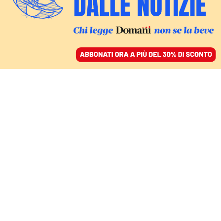
ACCEDI
SFOGLIA IL GIORNALE
/
ABBONATI
MONDO
Leone XIV nomina
mons. Hicks come
nuovo arcivescovo di
New York, finisce il