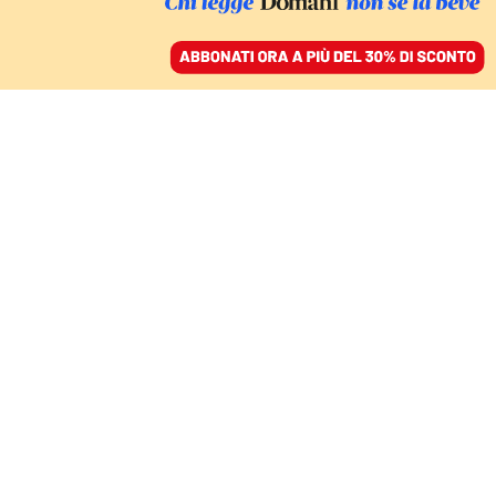
ACCEDI
SFOGLIA IL GIORNALE
/
ABBONATI
INTERVISTA
Yuval Bitton: «L’accordo
per la tregua a Gaza è il
prezzo alto che
paghiamo per il
fallimento del 7 ottobre»