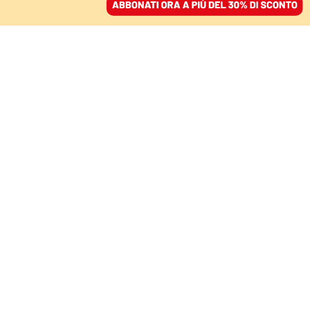
ACCEDI
SFOGLIA IL GIORNALE
/
ABBONATI
IL MONDIALE È SEMPRE PIÙ AMERICANO
Trump chiama, la Fifa
esegue: squalifica
sospesa a Balogun.
Infantino: «I nostri
organi sono
indipendenti»