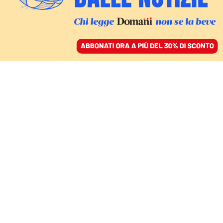
ACCEDI
SFOGLIA IL GIORNALE
/
ABBONATI
VERSO LE SEMIFINALI DI COPPA D’AFRICA
Il «signor» Brahim Diaz,
capofila della
migrazione calcistica di
ritorno verso l’Africa