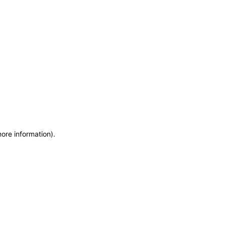
more information)
.