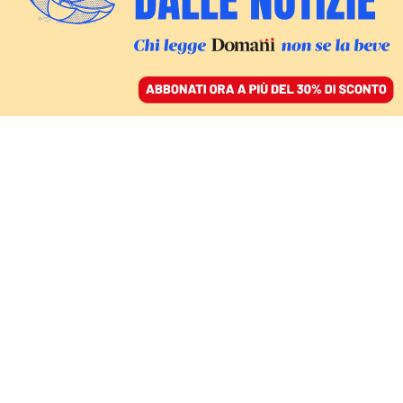
ACCEDI
SFOGLIA IL GIORNALE
/
ABBONATI
Stefano Bandecchi
ITALIA
Tutti vogliono Sanremo, Bandecchi:
«A Terni lo facciamo gratis»