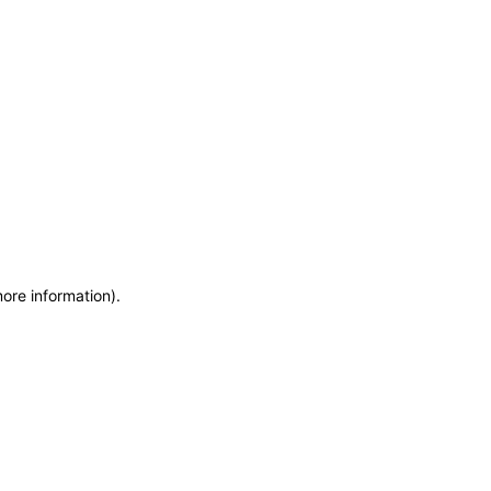
more information)
.