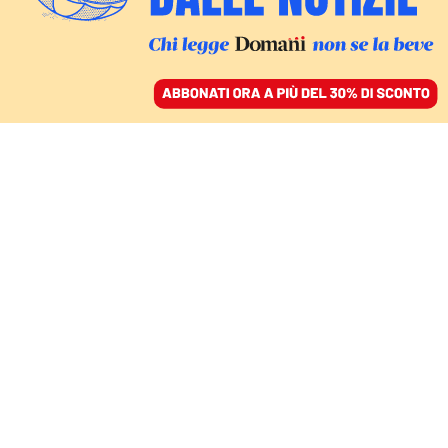
ACCEDI
SFOGLIA IL GIORNALE
/
ABBONATI
David
William
Ellwood
Approdato in Italia 1970 come studente di Masters
alla Johns Hopkins University, Bologna Center, ha