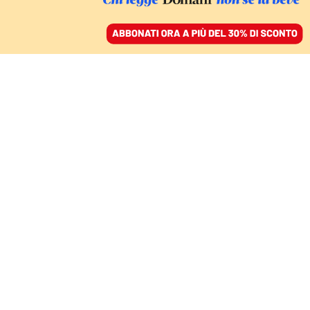
ACCEDI
SFOGLIA IL GIORNALE
/
ABBONATI
NUMERI E STORIE DEI DCA
Quel male che ti mangia
dentro: di anoressia
nervosa si muore
ALESSIA ARCOLACI E IPPOLITA PACE
30 maggio 2026 • 06:00
Aggiornato, 30 maggio 2026 • 08:52