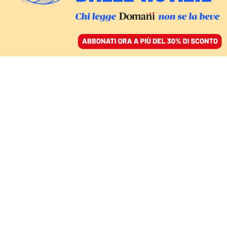
ACCEDI
SFOGLIA IL GIORNALE
/
ABBONATI
FATTI
Guida a Euro 2024: tutto
sugli Europei di calcio
in Germania
CARMELO LEO