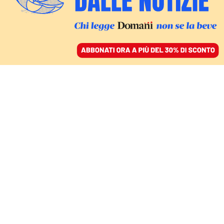
ACCEDI
SFOGLIA IL GIORNALE
/
ABBONATI
L’INTERVISTA A LORENA FORNASIR (LINEA D’OMBRA)
«In gita in Piazza Libertà
a Trieste i bambini
hanno scoperto ciò che
si vorrebbe rimosso»