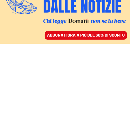
ACCEDI
SFOGLIA IL GIORNALE
/
ABBONATI
L’ANNIVERSARIO L’11 NOVEMBRE
Le studentesse
padovane in nome di
Giulia Cecchettin: