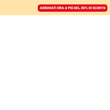
ACCEDI
SFOGLIA IL GIORNALE
/
ABBONATI
IL VIDEO
Le 32 persone bloccate
in mare da 4 giorni a
largo dell’Italia sono
state salvate da Sea
Watch