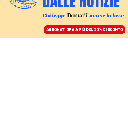
ACCEDI
SFOGLIA IL GIORNALE
/
ABBONATI
LA SERIE TV SU SAN PATRIGNANO
Sanpa, i figli di Muccioli
querelano Netflix:
«Dipinto come un
misogino»