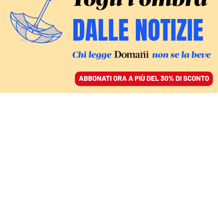
ACCEDI
SFOGLIA IL GIORNALE
/
ABBONATI
CIBO
Soccorso acido. I sapori
forti come alleati contro