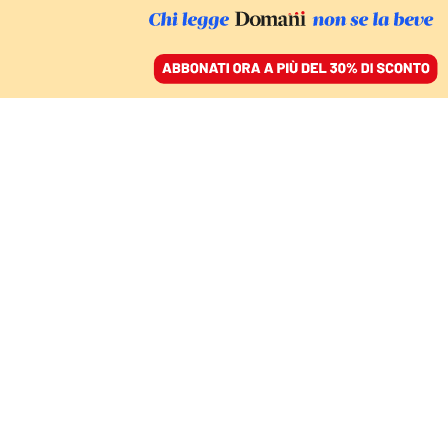
ACCEDI
SFOGLIA IL GIORNALE
/
ABBONATI
FATTI
Santa Sede, la finanza
vaticana mette il turbo
per uscire dalla crisi
FRANCESCO PELOSO
28 luglio 2025 • 17:55