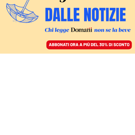
ACCEDI
SFOGLIA IL GIORNALE
/
ABBONATI
CULTURA
Nelle abitudini ereditate
ritroviamo le nostre
madri