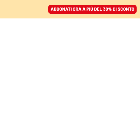
ACCEDI
SFOGLIA IL GIORNALE
/
ABBONATI
VERSO LA FASHION WEEK
La paura del vuoto a
Milano alla fine del
Salone del mobile
CARLO ANTONELLI
15 giugno 2022 • 19:45