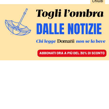
ACCEDI
SFOGLIA IL GIORNALE
/
ABBONATI
RESISTENZE
Decreto sicurezza,