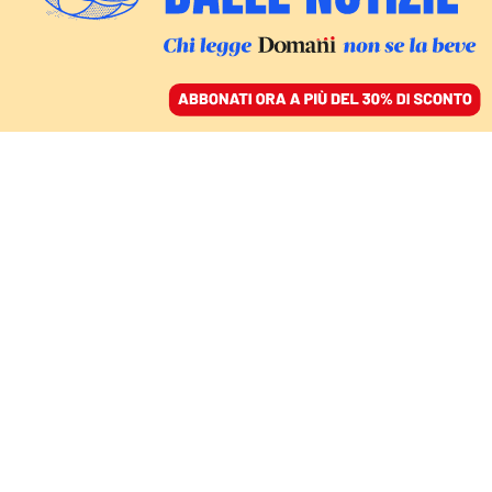
ACCEDI
SFOGLIA IL GIORNALE
/
ABBONATI
L’INTERVISTA
Don Mattia Ferrari: «La
solidarietà è sovversiva.
Noi disobbedienti? No,
facciamo obbedienza