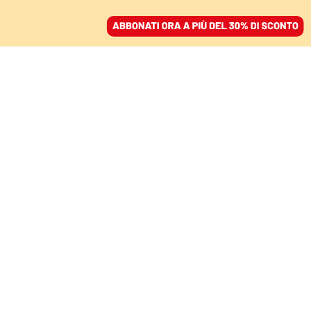
ACCEDI
SFOGLIA IL GIORNALE
/
ABBONATI
ITALIA
Il partito della prima
premier donna ha un
problema di donne
GIULIA MERLO
10 novembre 2022 • 20:54