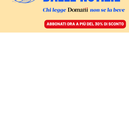
ACCEDI
SFOGLIA IL GIORNALE
/
ABBONATI
ITALIA
Il ponte sullo stretto a
campata unica «richiede
test mai svolti prima in
Italia»: il nuovo report