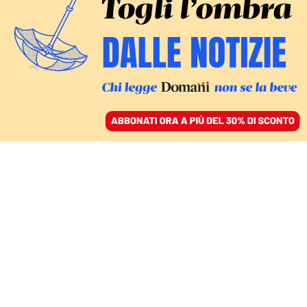
ACCEDI
SFOGLIA IL GIORNALE
/
ABBONATI
ponte sullo stretto
FATTI