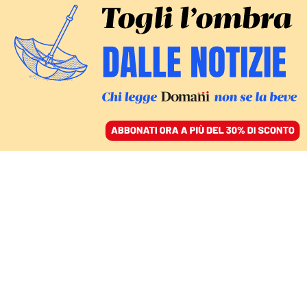
ACCEDI
SFOGLIA IL GIORNALE
/
ABBONATI
DA GAZA ALL’UCRAINA, DAL SUDAN ALL’AFGHANISTAN
Perché il Qatar è