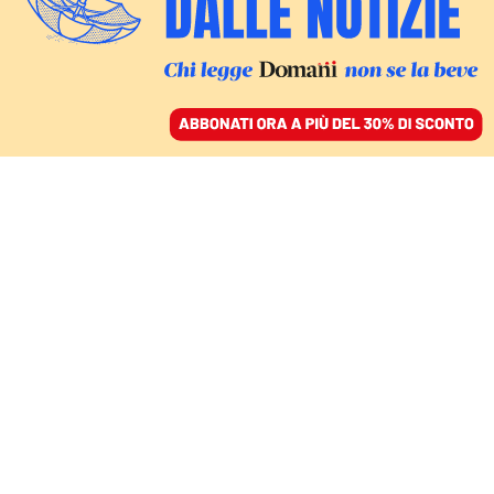
ACCEDI
SFOGLIA IL GIORNALE
/
ABBONATI
LE CONSEGUENZE DELLA GUERRA
«L’Iran non parteciperà
ai Mondiali di calcio
negli Stati Uniti»:
l’annuncio di Teheran