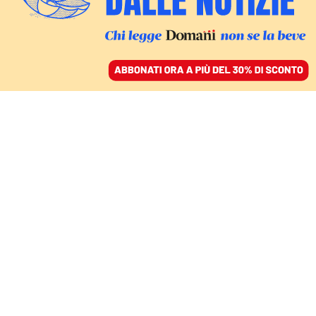
ACCEDI
SFOGLIA IL GIORNALE
/
ABBONATI
OLTRE IL TRAGUARDO
Ai Giochi ad ogni costo:
le storie dei nove atleti
israeliani. Amnesty: «Su
Gaza cala il buio»