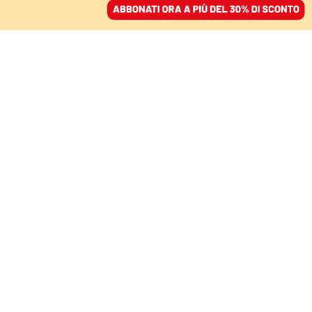
ACCEDI
SFOGLIA IL GIORNALE
/
ABBONATI
Scherma
FATTI
Pane, scherma e fantasia, la nuova
Granbassi: «Lo sport rende le donne
indipendenti»
LIA CAPIZZI
Dalle stoccate in pedana alla comunicazione. Dal 2022 è uno dei