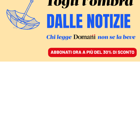
ACCEDI
SFOGLIA IL GIORNALE
/
ABBONATI
I DATI E IL CONTESTO
La dispersione scolastica
è in calo, ma non per