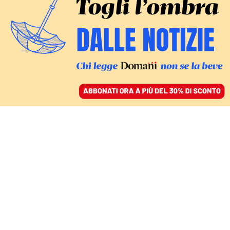
ACCEDI
SFOGLIA IL GIORNALE
/
ABBONATI
CHIESA
Bergoglio e Wojtyla ma
anche Tolkien e Arendt: