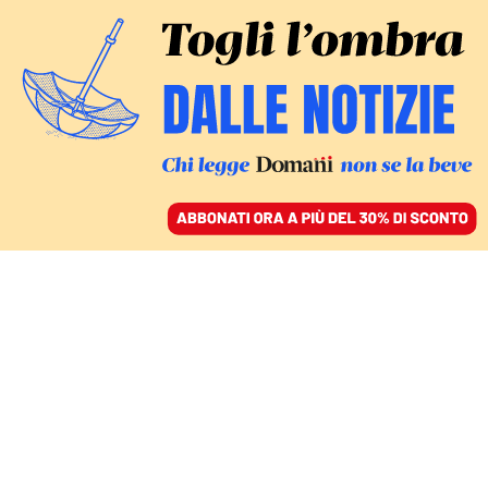
ACCEDI
SFOGLIA IL GIORNALE
/
ABBONATI
IN ATTESA DELL’AMMISSIBILITÀ
Cosa prevedono i tre