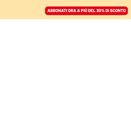
ACCEDI
SFOGLIA IL GIORNALE
/
ABBONATI
L’EDITORIALE
Nessuna deriva è
irreversibile, la lezione
del 25 aprile
EMILIANO FITTIPALDI
direttore
25 aprile 2026 • 07:00