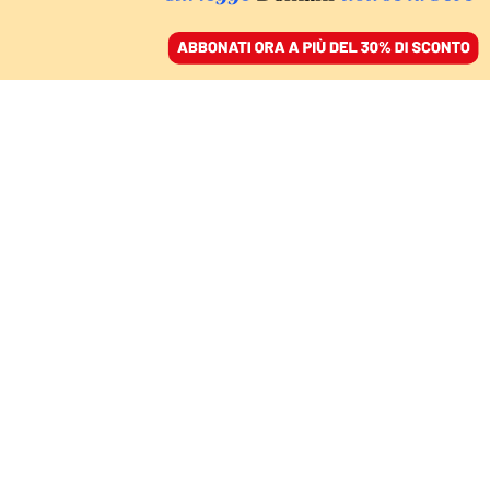
ACCEDI
SFOGLIA IL GIORNALE
/
ABBONATI
L’ANALISI
L’Ia in caserma e a
scuola, le Big Tech
corrono all’incasso
STEFANO BORRONI BARALE, MAURIZIO
MAZZONESCHI
18 giugno 2026 • 07:00