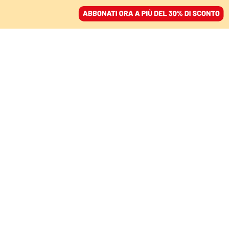
ACCEDI
SFOGLIA IL GIORNALE
/
ABBONATI
FINZIONI – IL RACCONTO
La vita di Angela,
attraverso un paio di
forbici
MONICA ACITO
22 gennaio 2026 • 17:35