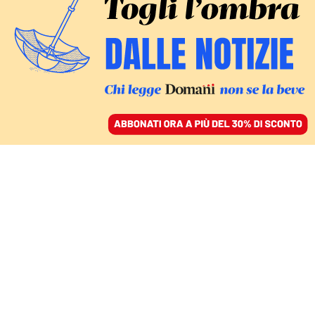
ACCEDI
SFOGLIA IL GIORNALE
/
ABBONATI
L’INTERVISTA
Paolo Bacilieri:
«Disegnare le vite degli