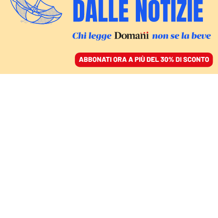
ACCEDI
SFOGLIA IL GIORNALE
/
ABBONATI
CULTURA
Olly prima di Sanremo:
«Alla meta si arriva tutti
insieme, ma bisogna