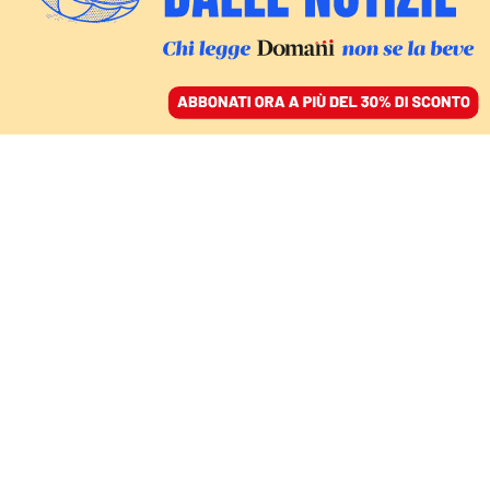
ACCEDI
SFOGLIA IL GIORNALE
/
ABBONATI
LA LETTERATURA COME ESAGERAZIONE
Thomas Bernhard
sviscerava ogni tema
nelle spire della sua
scrittura