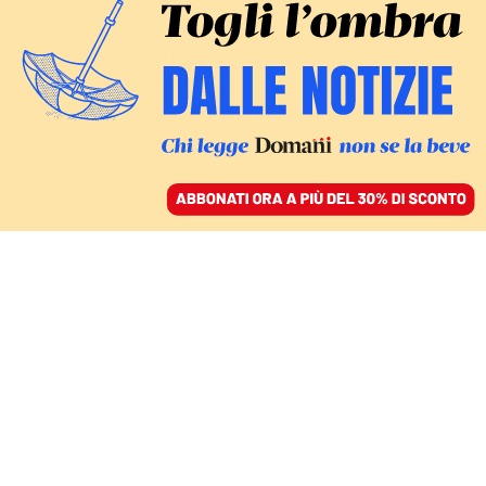
ACCEDI
SFOGLIA IL GIORNALE
/
ABBONATI
IL DOCUMENTARIO
Cara Italia, il
referendum dell’8 e 9