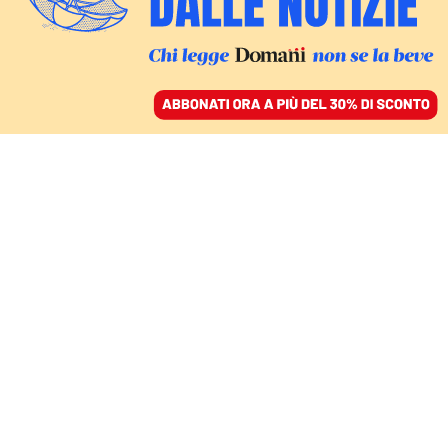
ACCEDI
SFOGLIA IL GIORNALE
/
ABBONATI
MONDO
Perché gli astronauti
bloccati nello spazio
rischiano di rallentare il
sogno del turismo in