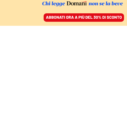
ACCEDI
SFOGLIA IL GIORNALE
/
ABBONATI
nasa
SPORT
Houston, abbiamo un pallone
(Mondiale): la fisica del gol allo
Space center