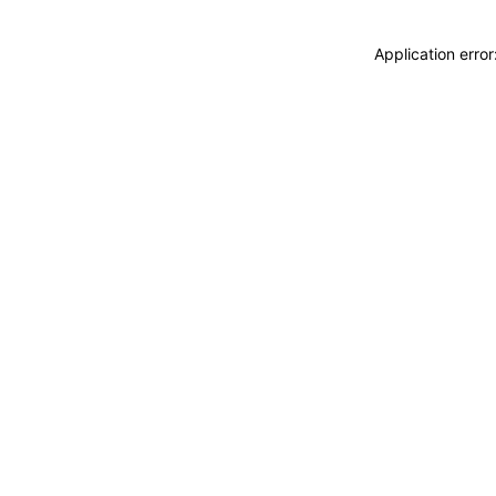
Application erro