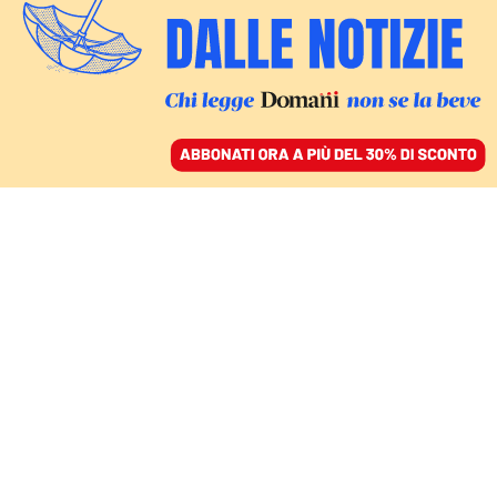
ACCEDI
SFOGLIA IL GIORNALE
/
ABBONATI
filippine
MONDO
Dal Nepal al Madagascar, l’urlo della