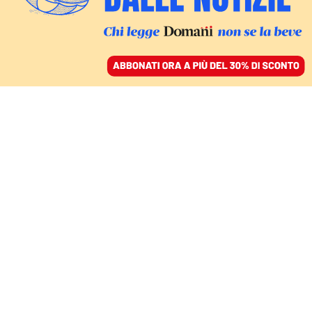
ACCEDI
SFOGLIA IL GIORNALE
/
ABBONATI
Marta Fascina
ITALIA
Arcore della discordia: i Berlusconi
vorrebbero Fascina fuori a