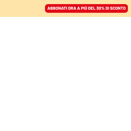
ACCEDI
SFOGLIA IL GIORNALE
/
ABBONATI
palermo
FATTI
I fantasmi della Sicilia e il mistero
della scomparsa di De Mauro: il libro
che fa discutere
ATTILIO BOLZONI
Ritratto di giovane fascista
è il saggio di Mauro Canali