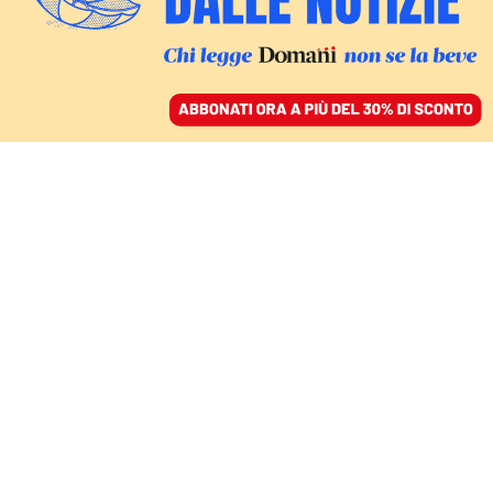
ACCEDI
SFOGLIA IL GIORNALE
/
ABBONATI
FRATELLI MUSULMANI
MONDO
MAURIZIO DELLI SANTI
Estirpare le radici dell’odio: con