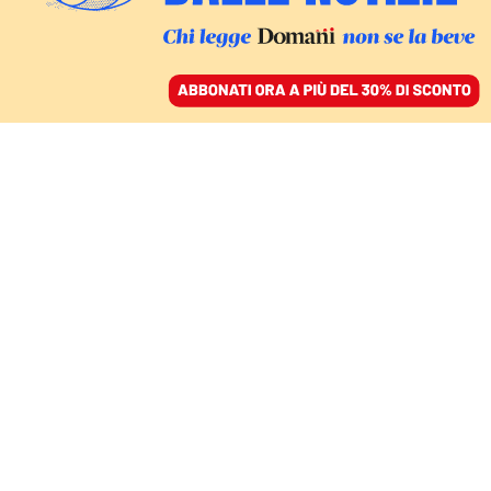
ACCEDI
SFOGLIA IL GIORNALE
/
ABBONATI
Andrea
Presbitero
Economista alla School of Advanced International
Studies (SAIS) della Johns Hopkins University a
Bologna. E’ stato
senior economist
al Fondo
Monetario Internazionale e ha collaborato con