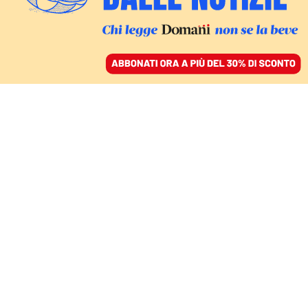
ACCEDI
SFOGLIA IL GIORNALE
/
ABBONATI
Demetrio
Paparoni
Critico d’arte, curatore e saggista, è nato a Siracusa e
vive a Milano. Nel 1983 ha fondato la rivista d'arte
contemporanea Tema Celeste e l'omonima casa
editrice, che ha diretto fino al 2000. Nel 1981 ha avuto