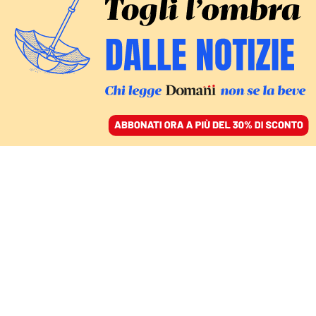
ACCEDI
SFOGLIA IL GIORNALE
/
ABBONATI
CONTRO I RISCHI SERVONO LE REGOLE
Anche Big Tech teme l’Ia,
inchiodiamo i tecnocrati