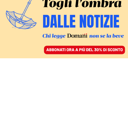
ACCEDI
SFOGLIA IL GIORNALE
/
ABBONATI
IL LIBRO
Il giardino degli aranci
di Dario Voltolini