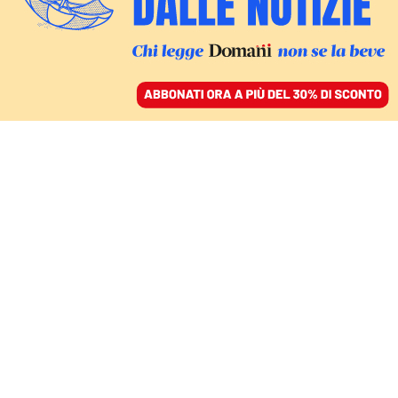
ACCEDI
SFOGLIA IL GIORNALE
/
ABBONATI
CULTURA
L’ucronia di Sarban non
è solo pessimista ma
anche sadica